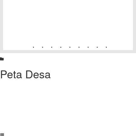
•
•
•
•
•
•
•
•
•
Peta Desa