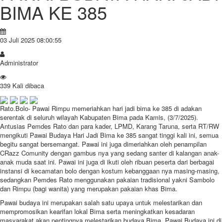
BIMA KE 385
03 Juli 2025 08:00:55
Administrator
339 Kali dibaca
Rato.Bolo- Pawai Rimpu memeriahkan hari jadi bima ke 385 di adakan
serentak di seluruh wilayah Kabupaten Bima pada Kamis, (3/7/2025).
Antusias Pemdes Rato dan para kader, LPMD, Karang Taruna, serta RT/RW
mengikuti Pawai Budaya Hari Jadi Bima ke 385 sangat tinggi kali ini, semua
begitu sangat bersemangat. Pawai ini juga dimeriahkan oleh penampilan
CRazz Comunity dengan gambus nya yang sedang santer di kalangan anak-
anak muda saat ini. Pawai ini juga di ikuti oleh ribuan peserta dari berbagai
instansi di kecamatan bolo dengan kostum kebanggaan nya masing-masing,
sedangkan Pemdes Rato menggunakan pakaian tradisional yakni Sambolo
dan Rimpu (bagi wanita) yang merupakan pakaian khas Bima.
Pawai budaya ini merupakan salah satu upaya untuk melestarikan dan
mempromosikan kearifan lokal Bima serta meningkatkan kesadaran
masyarakat akan pentingnya melestarikan budaya Bima. Pawai Budaya ini di