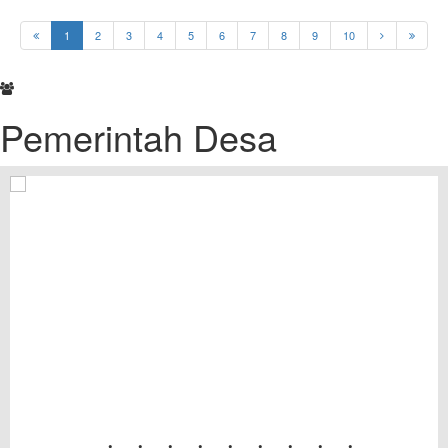
1
2
3
4
5
6
7
8
9
10
Pemerintah Desa
•
•
•
•
•
•
•
•
•